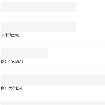
※半角ｶﾀｶﾅ
例）8360831
例）大牟田市