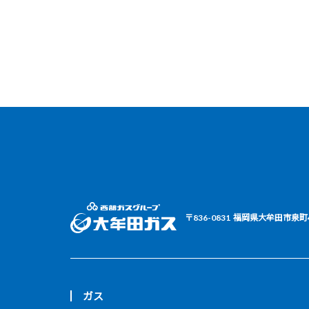
〒836-0831
福岡県大牟田市泉町
ガス