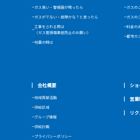
ガス臭い・警報器が鳴ったら
ガスの
ガスがでない・故障かな？と思ったら
ガスの
工事をされる際は
料金の
（ガス管損傷事故防止のお願い）
都市ガ
地震の時は
会社概要
ショ
地域貢献活動
営業
供給区域
リク
グループ情報
供給計画
プライバシーポリシー